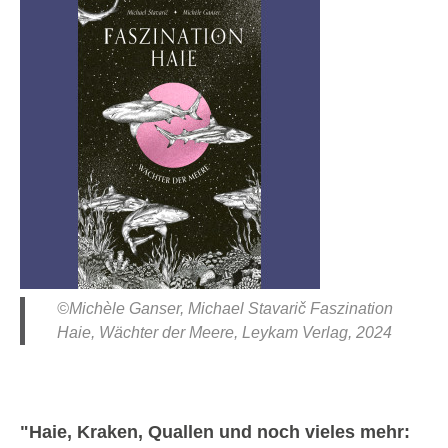
©Michèle Ganser, Michael Stavarič Faszination
Haie, Wächter der Meere, Leykam Verlag, 2024
"Haie, Kraken, Quallen und noch vieles mehr: