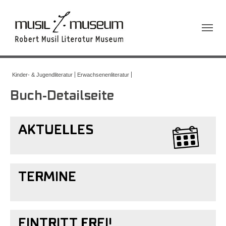
Sie sind hier:
Kinder- & Jugendliteratur
Erwachsenenliteratur
Buch-Detailseite
AKTUELLES
TERMINE
EINTRITT FREI!