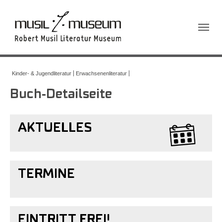
Sie sind hier:
Kinder- & Jugendliteratur
Erwachsenenliteratur
Buch-Detailseite
AKTUELLES
TERMINE
EINTRITT FREI!