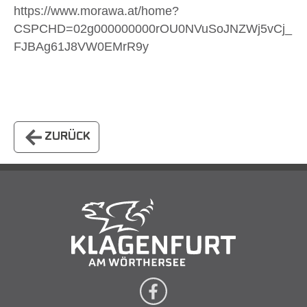
https://www.morawa.at/home?
CSPCHD=02g000000000rOU0NVuSoJNZWj5vCj_
FJBAg61J8VW0EMrR9y
ZURÜCK