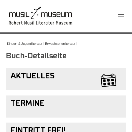
Sie sind hier:
Kinder- & Jugendliteratur
Erwachsenenliteratur
Buch-Detailseite
AKTUELLES
TERMINE
EINTRITT FREI!