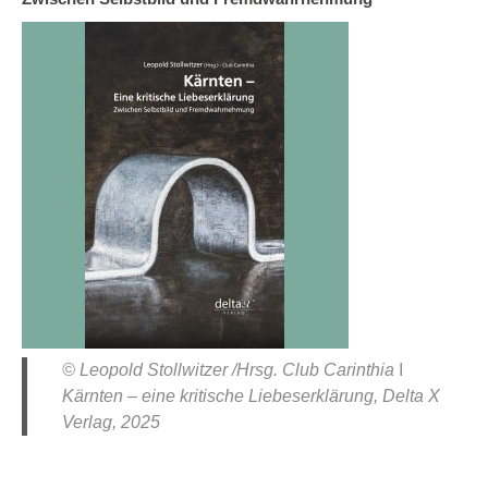
© Leopold Stollwitzer /Hrsg. Club Carinthia ǀ
Kärnten – eine kritische Liebeserklärung, Delta X
Verlag, 2025