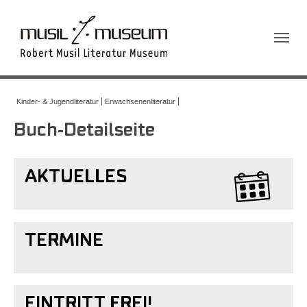
Sie sind hier:
Kinder- & Jugendliteratur
Erwachsenenliteratur
Buch-Detailseite
AKTUELLES
TERMINE
EINTRITT FREI!